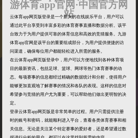
游体育app官网·中国官方网
站
云体育app网页版登录是一个新兴的在线娱乐平台，用户可以
通过此平台享受到丰富多彩的体育赛事直播和数据分析。该平
台致力于为用户提供可靠的体育信息和高效的竞猜服务。九游
体育app官网是该平台的重要组成部分，为用户提供便捷的访
问渠道，确保每位用户都能轻松进入所需的服务。
在云体育app网页版登录中，用户可以方便地找到各种体育项
目的最新资讯，包括足球、篮球、网球等热门体育赛事的动
态。每项赛事的信息都经过精确的数据统计和分析，使得用户
能够更加直观地了解赛事的情况和各队的表现。这样的信息对
希望参与竞猜的用户尤为重要，可以帮助他们做出更明智的决
定。
登录云体育app网页版是非常简单的过程。用户只需提供注册
时的账号和密码，就能顺利进入平台，查看各类体育赛事和相
关信息。无论是关注某个特定赛事的爱好者，还是希望通过数
据进行分析的用户，都可以在这里找到所需的内容。