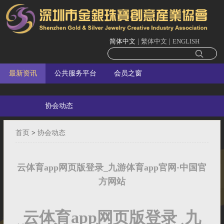
简体中文
|
繁体中文
|
ENGLISH
最新资讯
公共服务平台
会员之窗
协会动态
首页
>
协会动态
云体育app网页版登录_九游体育app官网·中国官
方网站
云体育app网页版登录_九