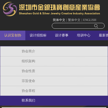
简体中文
|
繁体中文
|
ENGLISH
认识宝创协
设计招投标
设计赛事
培训中心
最新
协会简介
组织架构
协会性质
宗旨使命
协会章程
联系我们