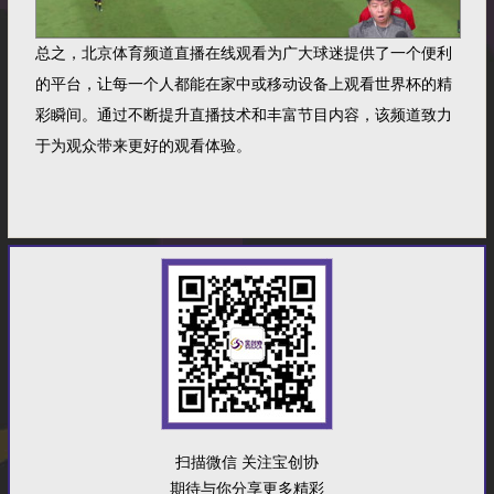
总之，北京体育频道直播在线观看为广大球迷提供了一个便利
的平台，让每一个人都能在家中或移动设备上观看世界杯的精
彩瞬间。通过不断提升直播技术和丰富节目内容，该频道致力
于为观众带来更好的观看体验。
扫描微信 关注宝创协
期待与你分享更多精彩