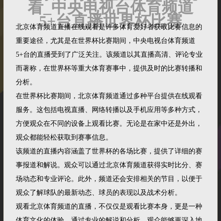
看_中央电视台体育频道
5+台直播世界杯比赛
北京体育频道直播在线观看是许多体育爱好者获取比赛信息的
重要途径，尤其是在世界杯比赛期间，中央电视台体育频道
5+台的直播受到了广泛关注。该频道以其直播高清、评论专业
而著称，在世界杯等重大体育赛事中，提供及时的比赛转播和
分析。
在世界杯比赛期间，北京体育频道通过多种平台提供在线观看
服务。这包括电视直播、网络转播以及手机应用等多种方式，
方便观众在不同的设备上观看比赛。无论是在家中还是外出，
观众都能轻松获取到赛事信息。
该频道的直播内容涵盖了世界杯的各场比赛，提供了详细的赛
事报道和解说。观众可以通过北京体育频道获得实时比分、赛
场动态和专业评论。此外，频道还会安排相关的节目，以便于
观众了解球队的最新动态、球员的表现以及战术分析。
观看北京体育频道的直播，不仅仅是观看比赛本身，更是一种
体育文化的体验。通过专业的解说和分析，观众能够更深入地