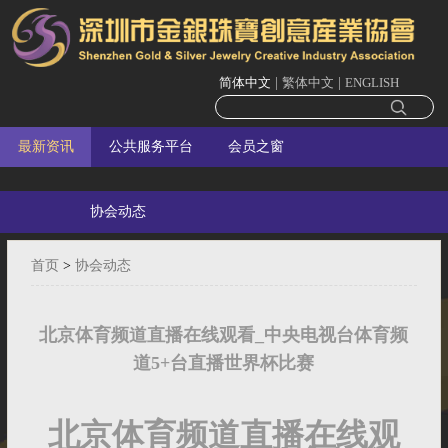
简体中文
|
繁体中文
|
ENGLISH
最新资讯
公共服务平台
会员之窗
协会动态
首页
>
协会动态
北京体育频道直播在线观看_中央电视台体育频
道5+台直播世界杯比赛
北京体育频道直播在线观