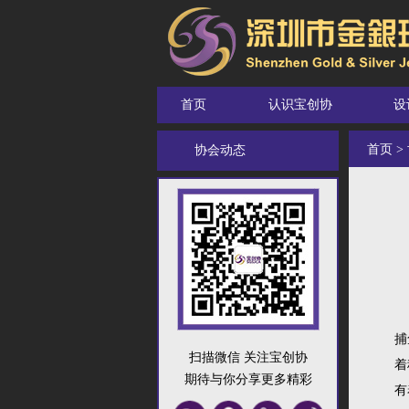
首页
认识宝创协
设
首页
>
协会动态
捕
扫描微信 关注宝创协
着
期待与你分享更多精彩
有