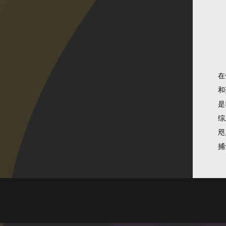
在
和
是
综
咫
捕