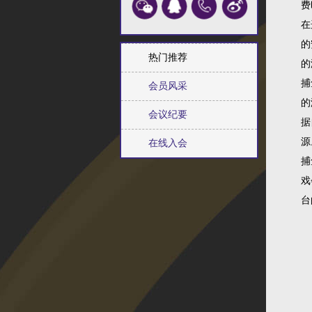
费
在
的
热门推荐
的
捕
会员风采
的
会议纪要
据
源
在线入会
捕
戏
台