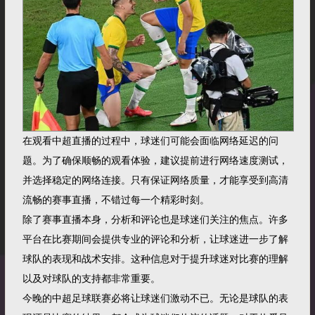
在观看中超直播的过程中，球迷们可能会面临网络延迟的问
题。为了确保顺畅的观看体验，建议提前进行网络速度测试，
并选择稳定的网络连接。只有保证网络质量，才能享受到高清
流畅的赛事直播，不错过每一个精彩时刻。
除了赛事直播本身，分析和评论也是球迷们关注的焦点。许多
平台在比赛期间会提供专业的评论和分析，让球迷进一步了解
球队的表现和战术安排。这种信息对于提升球迷对比赛的理解
以及对球队的支持都非常重要。
今晚的中超足球联赛必将让球迷们激动不已。无论是球队的表