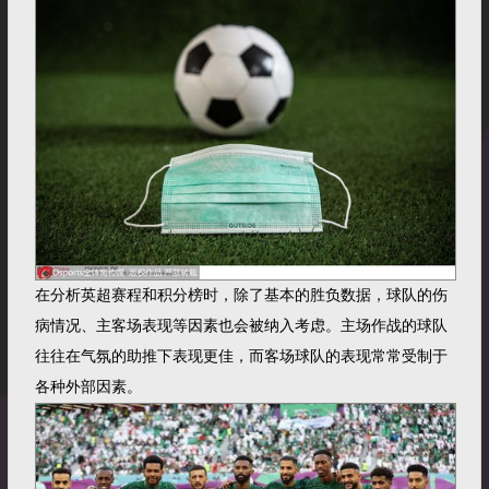
在分析英超赛程和积分榜时，除了基本的胜负数据，球队的伤
病情况、主客场表现等因素也会被纳入考虑。主场作战的球队
往往在气氛的助推下表现更佳，而客场球队的表现常常受制于
各种外部因素。