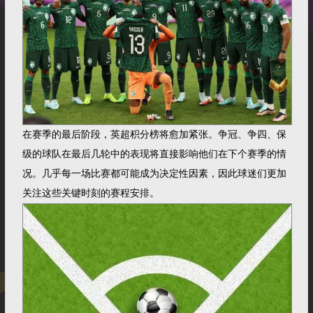
在赛季的最后阶段，英超积分榜将愈加紧张。争冠、争四、保
级的球队在最后几轮中的表现将直接影响他们在下个赛季的情
况。几乎每一场比赛都可能成为决定性因素，因此球迷们更加
关注这些关键时刻的赛程安排。