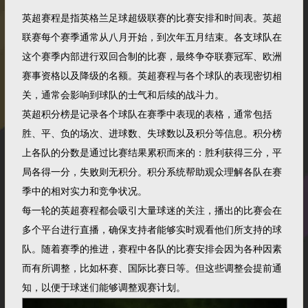
英超赛程是指英格兰足球超级联赛的比赛安排和时间表。英超
联赛每个赛季通常从八月开始，到次年五月结束。各支球队在
这个赛季内部进行双回合制的比赛，最终争夺联赛冠军、欧洲
赛事资格以及降级的名额。英超赛程与各个球队的表现密切相
关，通常会影响到球队的士气和后续的战斗力。
英超积分榜是记录各个球队在赛季中表现的表格，通常包括
胜、平、负的场次、进球数、失球数以及积分等信息。积分榜
上各队的分数是通过比赛结果累积而来的：胜利获得三分，平
局各得一分，失败则无积分。积分系统帮助观众理解各队在赛
季中的相对实力和竞争状况。
每一轮的英超赛程都会吸引大量球迷的关注，播出的比赛会在
多个平台进行直播，确保支持者能够实时观看他们所支持的球
队。随着赛季的推进，赛程中各队的比赛安排会因为各种因素
而有所调整，比如杯赛、国际比赛日等。但这些调整会提前通
知，以便于球迷们能够调整观赛计划。