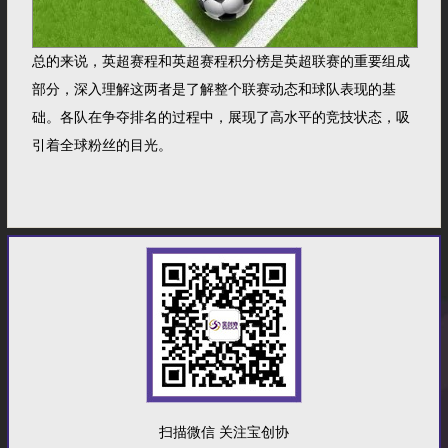
总的来说，英超赛程和英超赛程积分榜是英超联赛的重要组成
部分，深入理解这两者是了解整个联赛动态和球队表现的基
础。各队在争夺排名的过程中，展现了高水平的竞技状态，吸
引着全球粉丝的目光。
扫描微信 关注宝创协