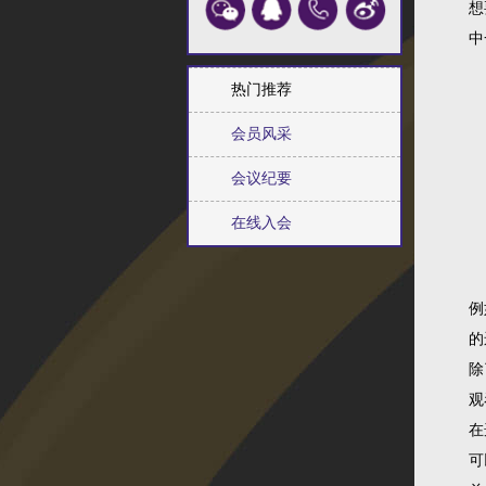
想
中
热门推荐
会员风采
会议纪要
在线入会
例
的
除
观
在
可