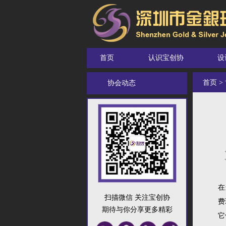
首页
认识宝创协
设
首页
>
协会动态
在
扫描微信 关注宝创协
费
期待与你分享更多精彩
它