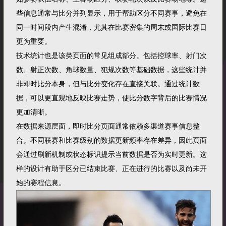
些信息通常与比分并列显示，用于帮助区分不同赛事，避免在
同一时间段内产生混淆，尤其在比赛密集的周末或国际比赛日
更为重要。
技术统计也是该类页面的常见组成部分。包括控球率、射门次
数、射正次数、角球数量、犯规次数等基础数据，这些统计并
非即时比分本身，但与比分变化存在直接关联。通过统计数
据，可以更直观地反映比赛走势，使比分数字背后的比赛情况
更加清晰。
在数据来源层面，即时比分页面通常依赖多渠道赛事信息整
合。不同联赛和比赛级别的数据更新频率存在差异，因此页面
会通过刷新机制或状态标识提示当前数据是否为实时更新。这
样的设计有助于区分已结束比赛、正在进行的比赛以及尚未开
始的赛程信息。