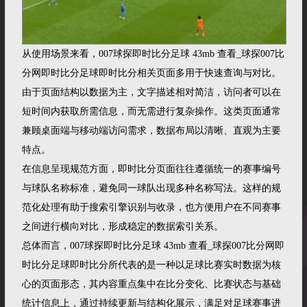
从使用场景来看，007球探即时比分足球 43mb 查看_球探007比
分网即时比分足球即时比分相关页面多用于快速查询与对比。
由于页面结构以数据为主，文字描述相对简洁，访问者可以在
短时间内获取所需信息，而无需进行复杂操作。这类页面通常
兼顾桌面端与移动端访问需求，数据布局以清晰、直观为主要
特点。
在信息呈现规范方面，即时比分页面往往遵循统一的赛事编号
与球队名称标准，避免同一球队出现多种名称写法。这样的规
范化处理有助于搜索引擎识别与收录，也方便用户在不同赛事
之间进行横向对比，形成稳定的数据索引关系。
总体而言，007球探即时比分足球 43mb 查看_球探007比分网即
时比分足球即时比分所代表的是一种以足球比赛实时数据为核
心的页面形态，其内容重点集中在比分变化、比赛状态与基础
统计信息上，通过持续更新与结构化展示，满足对足球赛事进