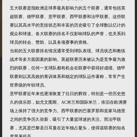
五大联赛是指欧洲足球界最具影响力的五个联赛，通常包括英
超联赛、德甲联赛、意甲联赛、西甲联赛和法甲联赛。这些联
赛以其高水平的竞技状态和丰富的历史吸引了全球数以亿计的
观众和球迷。各大联赛的排名不仅影响球队的声誉，也关系到
球员的转会、赞助、以及各项赛事的资格。
当前的五大联赛排名情况通常受到球队表现、球员状态和教练
战术等多方面因素的影响。英超联赛历来被认为是竞争最为激
烈的联赛，任何一支球队都有机会在联赛中获得好成绩。德甲
联赛则以其高效的青训体系和稳定的球队运作著称，常常产生
世界级的年轻球员。
意甲联赛近年来也逐渐恢复了往日的辉煌，特别是一些历史悠
久的俱乐部，如尤文图斯、AC米兰和国际米兰，依旧在欧洲赛
场上保持了强大的竞争力。西甲联赛的巴塞罗那和皇家马德里
之间的竞争历久弥新，吸引了大量篮球迷的关注。而法甲联
赛，尤其是巴黎圣日耳曼在近年独占鳌头，使得该联赛的知名
度显著提高。