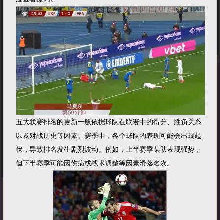
五大联赛排名的更新一般依据球队在联赛中的得分、胜负关系
以及对战历史等因素。赛季中，各个球队的表现可能会出现起
伏，导致排名发生剧烈波动。例如，上半赛季某队表现强势，
但下半赛季可能因伤病或战术调整等因素滑落名次。