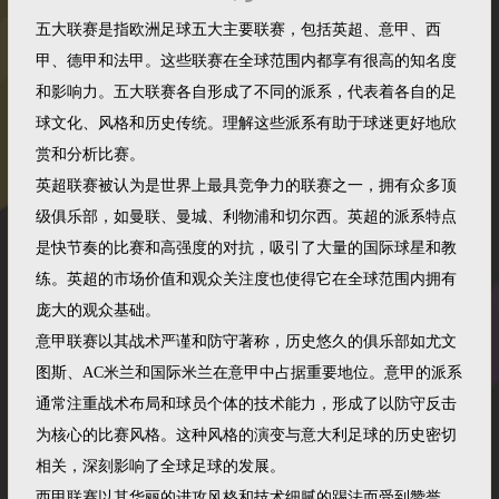
五大联赛是指欧洲足球五大主要联赛，包括英超、意甲、西
甲、德甲和法甲。这些联赛在全球范围内都享有很高的知名度
和影响力。五大联赛各自形成了不同的派系，代表着各自的足
球文化、风格和历史传统。理解这些派系有助于球迷更好地欣
赏和分析比赛。
英超联赛被认为是世界上最具竞争力的联赛之一，拥有众多顶
级俱乐部，如曼联、曼城、利物浦和切尔西。英超的派系特点
是快节奏的比赛和高强度的对抗，吸引了大量的国际球星和教
练。英超的市场价值和观众关注度也使得它在全球范围内拥有
庞大的观众基础。
意甲联赛以其战术严谨和防守著称，历史悠久的俱乐部如尤文
图斯、AC米兰和国际米兰在意甲中占据重要地位。意甲的派系
通常注重战术布局和球员个体的技术能力，形成了以防守反击
为核心的比赛风格。这种风格的演变与意大利足球的历史密切
相关，深刻影响了全球足球的发展。
西甲联赛以其华丽的进攻风格和技术细腻的踢法而受到赞誉，