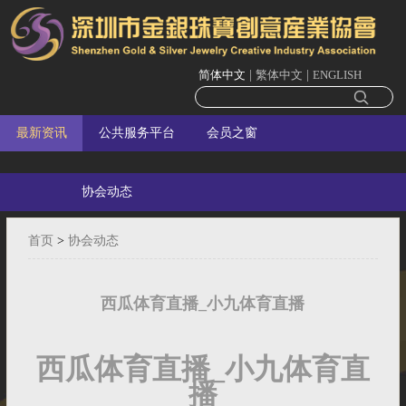
简体中文
|
繁体中文
|
ENGLISH
最新资讯
公共服务平台
会员之窗
协会动态
首页
>
协会动态
西瓜体育直播_小九体育直播
西瓜体育直播_小九体育直
播