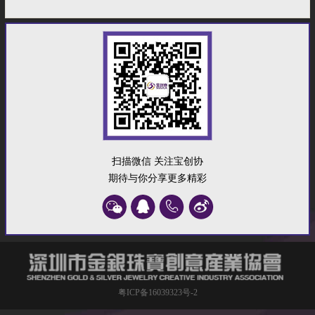
扫描微信 关注宝创协
期待与你分享更多精彩
粤ICP备16039323号-2