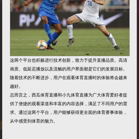
这两个平台也积极进行技术创新，致力于提升直播品质。高清
画质、低延迟播放以及流畅的用户界面都是它们的发展目标。
随着技术的不断进步，用户在观看体育直播时的体验将会越来
越好。
总而言之，西瓜体育直播和小九体育直播为广大体育爱好者提
供了便捷的观看渠道和丰富的内容选择，满足了不同用户的需
求。通过这两个平台，用户能够获得更全面的体育赛事体验，
从中感受到体育的魅力。