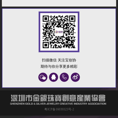
扫描微信 关注宝创协
期待与你分享更多精彩
粤ICP备16039323号-2