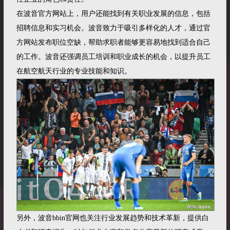
在波音官方网站上，用户还能找到有关职业发展的信息，包括
招聘信息和实习机会。波音致力于吸引多样化的人才，通过官
方网站发布职位空缺，帮助求职者能够更容易地找到适合自己
的工作。波音还强调员工培训和职业成长的机会，以提升员工
在航空航天行业的专业技能和知识。
另外，波音bbin官网也关注行业发展趋势和技术革新，提供白