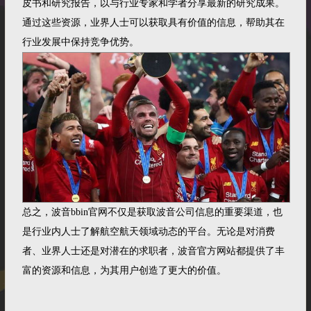
皮书和研究报告，以与行业专家和学者分享最新的研究成果。
通过这些资源，业界人士可以获取具有价值的信息，帮助其在
行业发展中保持竞争优势。
总之，波音bbin官网不仅是获取波音公司信息的重要渠道，也
是行业内人士了解航空航天领域动态的平台。无论是对消费
者、业界人士还是对潜在的求职者，波音官方网站都提供了丰
富的资源和信息，为其用户创造了更大的价值。