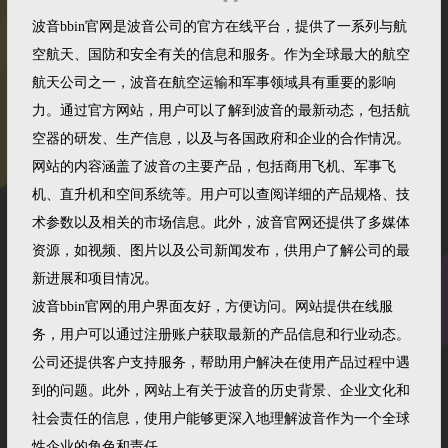
波音bbin官网是波音公司的官方在线平台，提供了一系列与航
空航天、国防和安全有关的信息和服务。作为全球最大的航空
航天公司之一，波音在航空运输和军事领域具有重要的影响
力。通过官方网站，用户可以了解到波音的最新动态，包括航
空器的研发、生产信息，以及与各国政府和企业的合作情况。
网站的内容涵盖了波音の主要产品，包括商用飞机、军事飞
机、直升机和空间系统等。用户可以查阅详细的产品规格、技
术参数以及相关的市场信息。此外，波音官网还提供了多媒体
资源，如视频、图片以及公司新闻发布，供用户了解公司的最
新进展和项目情况。
波音bbin官网的用户界面友好，方便访问。网站提供在线服
务，用户可以通过注册账户获取最新的产品信息和行业动态。
公司还提供客户支持服务，帮助用户解决在使用产品过程中遇
到的问题。此外，网站上有关于波音的历史背景、企业文化和
社会责任的信息，使用户能够更深入地理解波音作为一个全球
性企业的角色和责任。