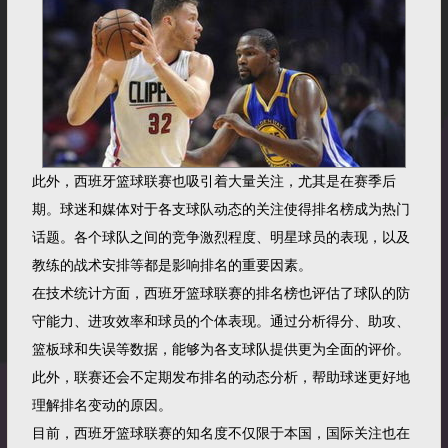
此外，西班牙篮球联赛也吸引着大量关注，尤其是在赛季后
期。球迷和媒体对于各支球队动态的关注使得排名榜成为热门
话题。各个球队之间的竞争激烈程度、明星球员的表现，以及
教练的战术安排等都是影响排名的重要因素。
在技术统计方面，西班牙篮球联赛的排名榜也评估了球队的防
守能力、进攻效率和球员的个体表现。通过分析得分、助攻、
篮板球和失误等数据，能够为各支球队提供更为全面的评价。
此外，联赛还会不定期发布排名的动态分析，帮助球迷更好地
理解排名变动的原因。
目前，西班牙篮球联赛的知名度不仅限于本国，国际关注也在