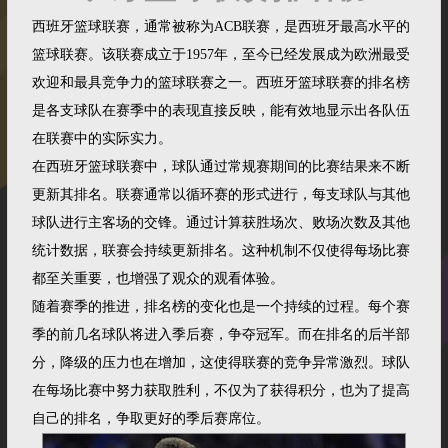
西班牙篮球联赛，通常被称为ACB联赛，是西班牙最高水平的
篮球联赛。该联赛成立于1957年，至今已经发展成为欧洲最受
欢迎和最具竞争力的篮球联赛之一。西班牙篮球联赛的排名榜
是各支球队在赛季中的表现直接反映，能有效地显示出各队伍
在联赛中的实际实力。
在西班牙篮球联赛中，球队通过常规赛期间的比赛结果来不断
更新其排名。联赛通常以循环赛的形式进行，每支球队与其他
球队进行主客场的交锋。通过计算获胜场次、败场次数及其他
统计数据，联赛会持续更新排名。这种机制不仅使得每场比赛
都至关重要，也增强了观众的观看体验。
随着赛季的推进，排名榜的变化也是一个持续的过程。每个赛
季的前几名球队将进入季后赛，争夺冠军。而在排名的后半部
分，降级的压力也在增加，这使得联赛的竞争异常激烈。球队
在每场比赛中努力获取胜利，不仅为了获得积分，也为了提高
自己的排名，争取更好的季后赛席位。