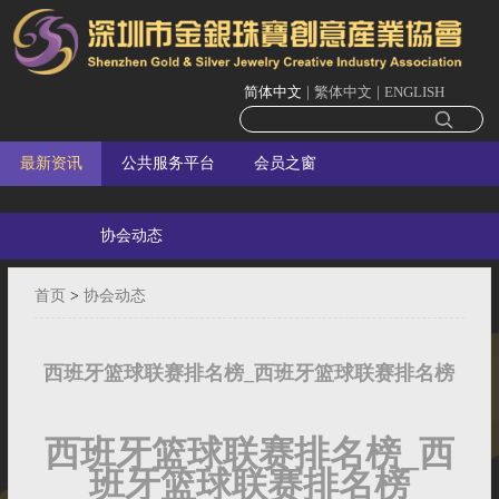
简体中文
|
繁体中文
|
ENGLISH
最新资讯
公共服务平台
会员之窗
协会动态
首页
>
协会动态
西班牙篮球联赛排名榜_西班牙篮球联赛排名榜
西班牙篮球联赛排名榜_西
班牙篮球联赛排名榜