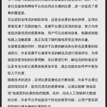
多社交媒体和网络平台也在同步主播的比赛，进一步提高了赛
事的覆盖面。
无论是职业球员的精彩表现，还是业余爱好者的拼搏，足球比
赛都充满了无限的魅力。直播平台通过高清的投放，努力为球
迷提供最优质的观看体验。用户可以在移动设备、电脑或智能
电视上流畅观看，真正实现了随时随地享受足球的乐趣。
在观看直播的同时，球迷对于比赛的解说和分析也是重要的组
成部分。许多直播平台邀请专业的解说员进行现场评论，为球
迷提供更深刻的比赛理解。在比赛进行时，解说员的快速反应
以及专业分析让观看体验更加丰富，观众也能在欢呼声中更加
投入于比赛。
随着技术的进步，足球比赛直播也在不断创新。许多平台通过
虚拟现实技术，提供沉浸式的观赛体验，让观众能够“身临其
境”地感受到比赛的热烈氛围。此外，结合人工智能和大数据
的分析，许多平台开始提供个性化的推荐功能，让用户更容易
找到他们感兴趣的比赛和队伍。