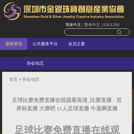
简体中文
|
繁体中文
|
ENGLISH
最新资讯
公共服务平台
会员之窗
协会动态
首页
>
协会动态
足球比赛免费直播在线观看高清_比赛直播 - 世
界杯直播 大赛吧 11人足球直播 牛逼啊直播
足球比赛免费直播在线观